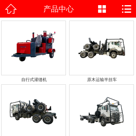



产品中心
网站首页

公司简介
产品中心
荣誉资质
公司实力
自行式灌缝机
原木运输半挂车
新闻中心
施工案例
在线vr
联系我们