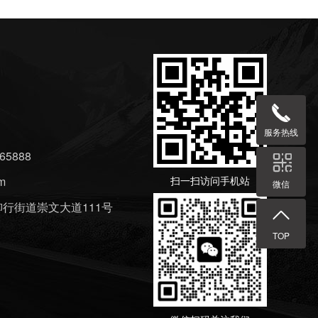
服务热线
5888
m
扫一扫访问手机站
微信
行街道崇文大道111号
TOP