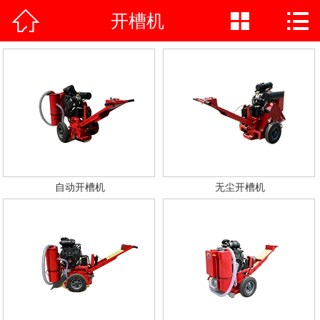



开槽机
网站首页

公司简介
产品中心
荣誉资质
公司实力
自动开槽机
无尘开槽机
新闻中心
施工案例
在线vr
联系我们